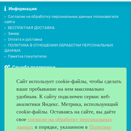
Информация
Согласие на обработку персональных данных пользователя
сайта
БЕСПЛАТНАЯ ДОСТАВКА
Замер
Оплата и доставка
ПОЛИТИКА В ОТНОШЕНИИ ОБРАБОТКИ ПЕРСОНАЛЬНЫХ
ДАННЫХ
Памятка покупателю
Служба поддержки
Контакты и схема проезда
Сайт использует cookie-файлы, чтобы сделать
Производители
ваше пребывание на нем максимально
Дополнительно
удобным. К cайту подключен сервис веб-
Наш адрес
аналитики Яндекс. Метрика, использующий
cookie-файлы. Оставаясь на сайте, вы даёте
Работаем с 9:00 до 20:00
свое
согласие на обработку персональных
8 (499) 685-33-26
info@verda-doors.ru
данных
в порядке, указанном в
Политике