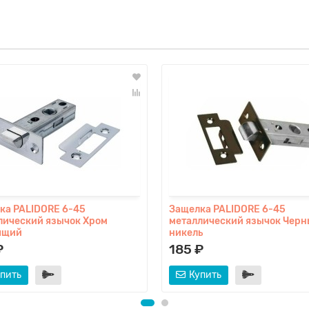
ка PALIDORE 6-45
Защелка PALIDORE 6-45
лический язычок Хром
металлический язычок Чер
ящий
никель
₽
185 ₽
пить
Купить