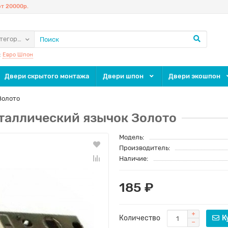
т 20000р.
атегории
:
Евро Шпон
Двери скрытого монтажа
Двери шпон
Двери экошпон
Золото
таллический язычок Золото
Модель:
Производитель:
Наличие:
185 ₽
Количество
К