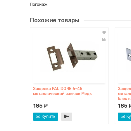
Погонаж:
Похожие товары
Защелка PALIDORE 6-45
Защел
металлический язычок Медь
метал
блест
185 ₽
185 
Купить
Ку