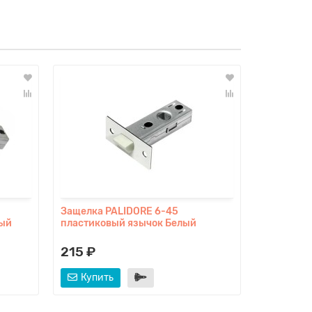
Защелка PALIDORE 6-45
Защелка 
ный
пластиковый язычок Белый
пластико
215 ₽
0 ₽
Купить
Купит