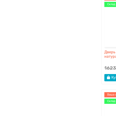
Склад
Дверь
натур
1623
Ку
Ваша 
Склад