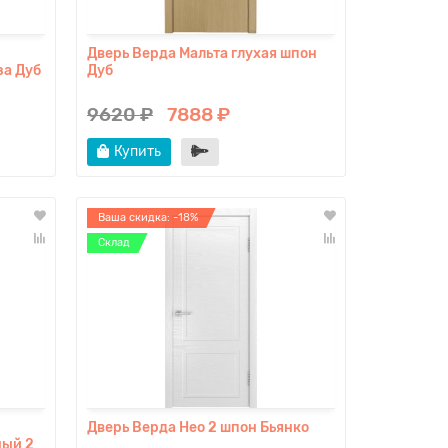
Дверь Верда Мальта глухая шпон
за Дуб
Дуб
9620 ₽
7888 ₽
Купить
Ваша скидка: -18%
Склад
Дверь Верда Нео 2 шпон Бьянко
ный 2