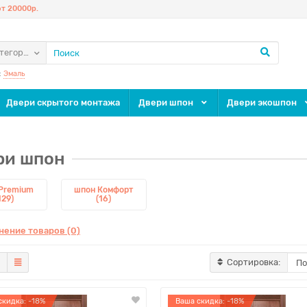
т 20000р.
атегории
:
Эмаль
Двери скрытого монтажа
Двери шпон
Двери экошпон
ри шпон
Premium
шпон Комфорт
129)
(16)
нение товаров (0)
Сортировка:
скидка: -18%
Ваша скидка: -18%