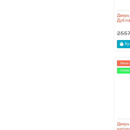
Дверь
Дуб п
2557
Ку
Ваша 
Склад
Дверь
натур