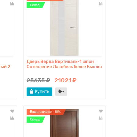
Склад
Дверь Верда Вертикаль-1 шпон
ный 2
Остекление Лакобель белое Бьянко
25635 ₽
21021 ₽
Купить
Ваша скидка: -18%
Склад