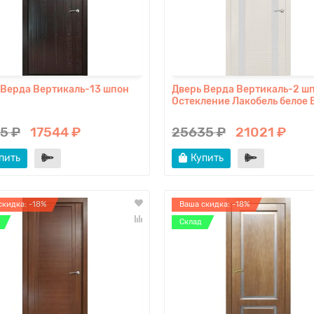
 Верда Вертикаль-13 шпон
Дверь Верда Вертикаль-2 ш
Остекление Лакобель белое 
5 ₽
17544 ₽
25635 ₽
21021 ₽
пить
Купить
скидка: -18%
Ваша скидка: -18%
Склад