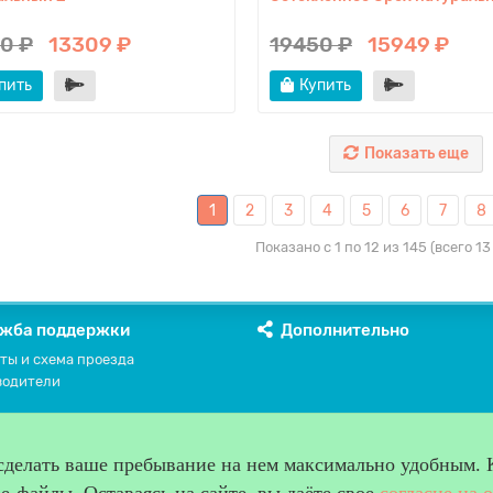
0 ₽
13309 ₽
19450 ₽
15949 ₽
пить
Купить
Показать еще
1
2
3
4
5
6
7
8
Показано с 1 по 12 из 145 (всего 1
жба поддержки
Дополнительно
ты и схема проезда
водители
 сделать ваше пребывание на нем максимально удобным. 
-файлы. Оставаясь на сайте, вы даёте свое
согласие на 