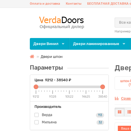
Оплата и доставка
Контакты
БЕСПЛАТНАЯ ДОСТАВКА о
Все к
Например
Двери Винил
Двери ламинированные
Двери шпон
Две
Параметры
Цена
9212
-
38540
₽
шпон 
(
9212
9328
10522
14625
38540
Срав
Производитель
Верда
113
Мильяна
32
Ваша 