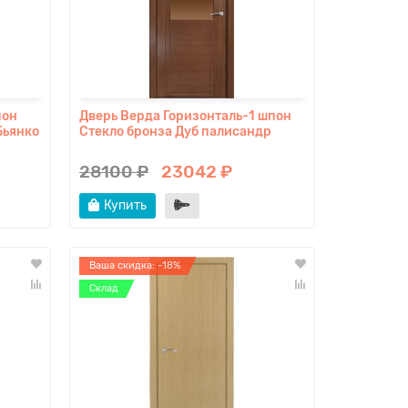
пон
Дверь Верда Горизонталь-1 шпон
Бьянко
Стекло бронза Дуб палисандр
28100 ₽
23042 ₽
Купить
Ваша скидка: -18%
Склад