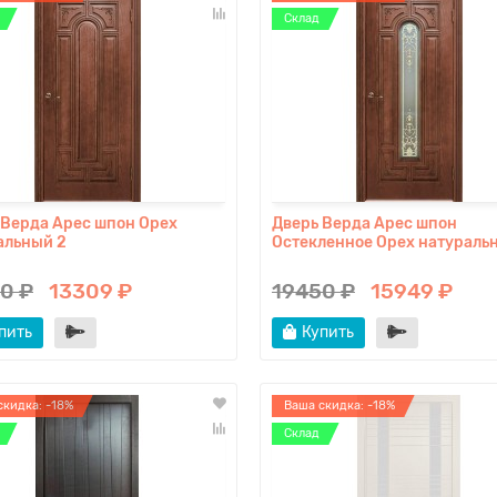
Склад
 Верда Арес шпон Орех
Дверь Верда Арес шпон
альный 2
Остекленное Орех натураль
0 ₽
13309 ₽
19450 ₽
15949 ₽
пить
Купить
скидка: -18%
Ваша скидка: -18%
Склад