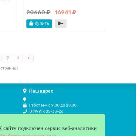
20660 ₽
16941 ₽
Купить
9
>
>|
3 страниц)
Наш адрес
Работаем с 9:00 до 20:00
8 (499) 685-33-26
info@verda-doors.ru
К cайту подключен сервис веб-аналитики
обработку персональных