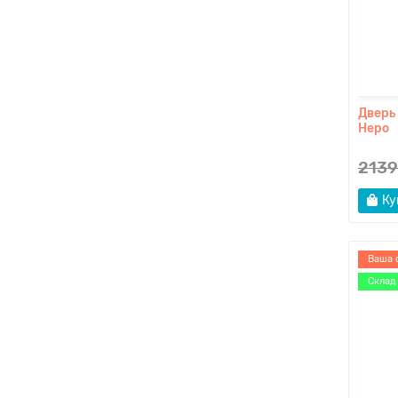
Дверь
Неро
2139
Ку
Ваша 
Склад