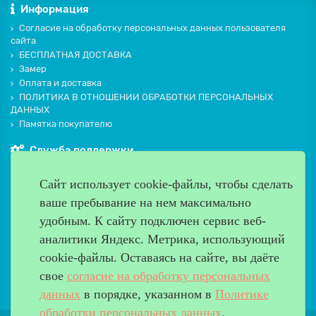
Информация
Согласие на обработку персональных данных пользователя
сайта
БЕСПЛАТНАЯ ДОСТАВКА
Замер
Оплата и доставка
ПОЛИТИКА В ОТНОШЕНИИ ОБРАБОТКИ ПЕРСОНАЛЬНЫХ
ДАННЫХ
Памятка покупателю
Служба поддержки
Контакты и схема проезда
Сайт использует cookie-файлы, чтобы сделать
Производители
ваше пребывание на нем максимально
Дополнительно
удобным. К cайту подключен сервис веб-
Наш адрес
аналитики Яндекс. Метрика, использующий
cookie-файлы. Оставаясь на сайте, вы даёте
Работаем с 9:00 до 20:00
свое
согласие на обработку персональных
8 (499) 685-33-26
info@verda-doors.ru
данных
в порядке, указанном в
Политике
обработки персональных данных
.