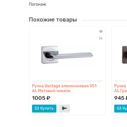
Погонаж:
Похожие товары
Ручка Vantage алюминиевая V51
Ручка
AL Матовый никель
AL Гр
1005 ₽
945 
Купить
Ку