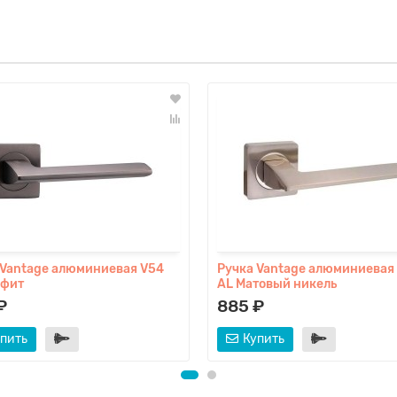
 Vantage алюминиевая V54
Ручка Vantage алюминиевая
афит
AL Матовый никель
₽
885 ₽
пить
Купить