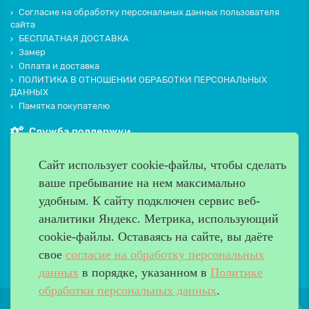
Согласие на обработку персональных данных пользователя
сайта
БЕСПЛАТНАЯ ДОСТАВКА
Замер
Оплата и доставка
ПОЛИТИКА В ОТНОШЕНИИ ОБРАБОТКИ ПЕРСОНАЛЬНЫХ
ДАННЫХ
Памятка покупателю
Служба поддержки
Контакты и схема проезда
Сайт использует cookie-файлы, чтобы сделать
Производители
ваше пребывание на нем максимально
Дополнительно
удобным. К cайту подключен сервис веб-
Наш адрес
аналитики Яндекс. Метрика, использующий
cookie-файлы. Оставаясь на сайте, вы даёте
Работаем с 9:00 до 20:00
свое
согласие на обработку персональных
8 (499) 685-33-26
info@verda-doors.ru
данных
в порядке, указанном в
Политике
обработки персональных данных
.