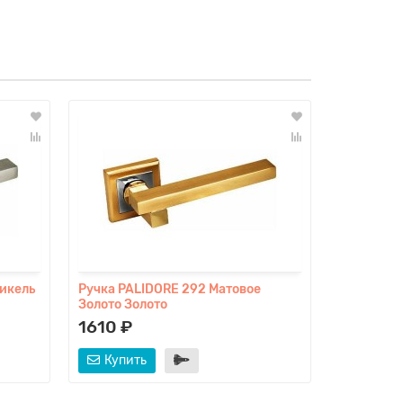
икель
Ручка PALIDORE 292 Матовое
Дверной о
Золото Золото
SECRET D
1610 ₽
2240 ₽
Купить
Купит