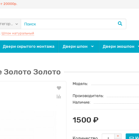
т 20000р.
атегории
:
Шпон натуральный
Двери скрытого монтажа
Двери шпон
Двери экошпон
е Золото Золото
Модель:
Производитель:
Наличие:
1500 ₽
Количество
К