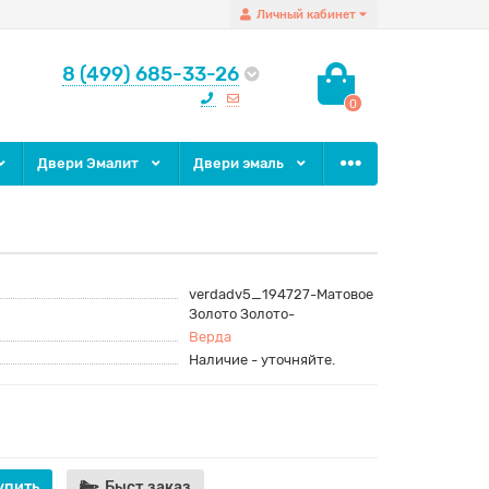
Личный кабинет
8 (499) 685-33-26
0
Двери Эмалит
Двери эмаль
verdadv5_194727-Матовое
Золото Золото-
Верда
Наличие - уточняйте.
упить
Быст.заказ