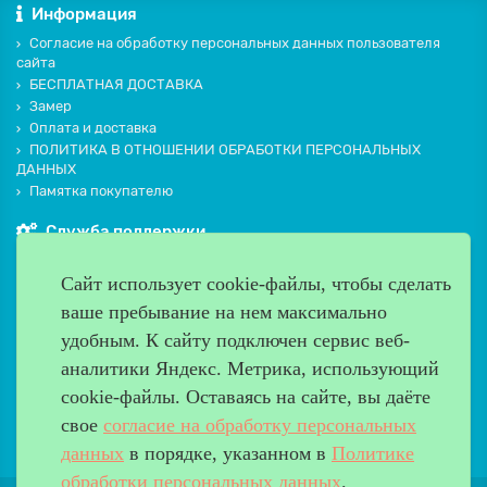
Информация
Согласие на обработку персональных данных пользователя
сайта
БЕСПЛАТНАЯ ДОСТАВКА
Замер
Оплата и доставка
ПОЛИТИКА В ОТНОШЕНИИ ОБРАБОТКИ ПЕРСОНАЛЬНЫХ
ДАННЫХ
Памятка покупателю
Служба поддержки
Контакты и схема проезда
Сайт использует cookie-файлы, чтобы сделать
Производители
ваше пребывание на нем максимально
Дополнительно
удобным. К cайту подключен сервис веб-
Наш адрес
аналитики Яндекс. Метрика, использующий
cookie-файлы. Оставаясь на сайте, вы даёте
Работаем с 9:00 до 20:00
свое
согласие на обработку персональных
8 (499) 685-33-26
info@verda-doors.ru
данных
в порядке, указанном в
Политике
обработки персональных данных
.