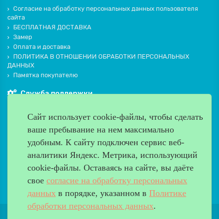
Согласие на обработку персональных данных пользователя
сайта
БЕСПЛАТНАЯ ДОСТАВКА
Замер
Оплата и доставка
ПОЛИТИКА В ОТНОШЕНИИ ОБРАБОТКИ ПЕРСОНАЛЬНЫХ
ДАННЫХ
Памятка покупателю
Служба поддержки
Контакты и схема проезда
Сайт использует cookie-файлы, чтобы сделать
Производители
ваше пребывание на нем максимально
Дополнительно
удобным. К cайту подключен сервис веб-
Наш адрес
аналитики Яндекс. Метрика, использующий
cookie-файлы. Оставаясь на сайте, вы даёте
Работаем с 9:00 до 20:00
свое
согласие на обработку персональных
8 (499) 685-33-26
info@verda-doors.ru
данных
в порядке, указанном в
Политике
обработки персональных данных
.