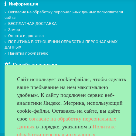
Информация
Согласие на обработку персональных данных пользователя
сайта
БЕСПЛАТНАЯ ДОСТАВКА
Замер
Оплата и доставка
ПОЛИТИКА В ОТНОШЕНИИ ОБРАБОТКИ ПЕРСОНАЛЬНЫХ
ДАННЫХ
Памятка покупателю
Служба поддержки
Контакты и схема проезда
Сайт использует cookie-файлы, чтобы сделать
Производители
ваше пребывание на нем максимально
Дополнительно
удобным. К cайту подключен сервис веб-
Наш адрес
аналитики Яндекс. Метрика, использующий
cookie-файлы. Оставаясь на сайте, вы даёте
Работаем с 9:00 до 20:00
свое
согласие на обработку персональных
8 (499) 685-33-26
info@verda-doors.ru
данных
в порядке, указанном в
Политике
обработки персональных данных
.