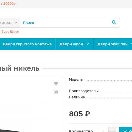
т 20000р.
атегории
:
Евро Шпон
Двери скрытого монтажа
Двери шпон
Двери экошпон
ный никель
Модель:
Производитель:
Наличие:
805 ₽
Количество
К