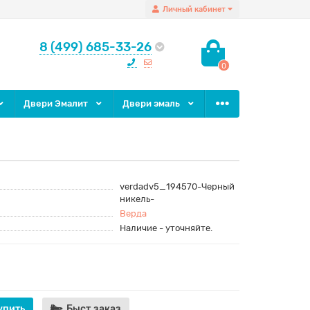
Личный кабинет
8 (499) 685-33-26
0
Двери Эмалит
Двери эмаль
verdadv5_194570-Черный
никель-
Верда
Наличие - уточняйте.
упить
Быст.заказ