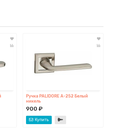
й
Ручка PALIDORE A-252 Белый
Ручка PA
никель
никель
900 ₽
900 ₽
Купить
Купит