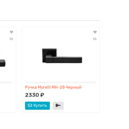
Ручка Morelli MH-28 Черный
Ручка Mor
2330 ₽
2330 ₽
Купить
Купит