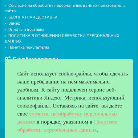
Согласие на обработку персональных данных пользователя
сайта
БЕСПЛАТНАЯ ДОСТАВКА
Замер
Оплата и доставка
ПОЛИТИКА В ОТНОШЕНИИ ОБРАБОТКИ ПЕРСОНАЛЬНЫХ
ДАННЫХ
Памятка покупателю
Служба поддержки
Контакты и схема проезда
Сайт использует cookie-файлы, чтобы сделать
Производители
ваше пребывание на нем максимально
Дополнительно
удобным. К cайту подключен сервис веб-
Наш адрес
аналитики Яндекс. Метрика, использующий
cookie-файлы. Оставаясь на сайте, вы даёте
Работаем с 9:00 до 20:00
свое
согласие на обработку персональных
8 (499) 685-33-26
info@verda-doors.ru
данных
в порядке, указанном в
Политике
обработки персональных данных
.