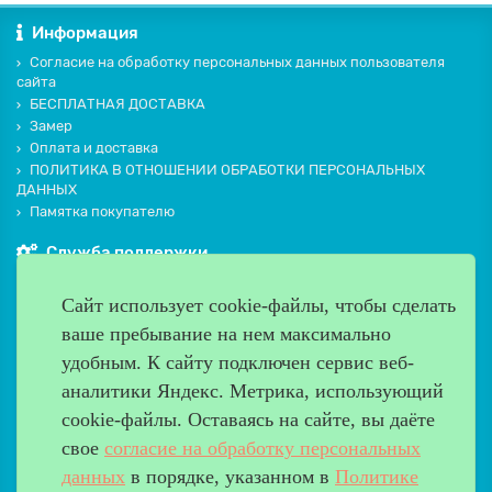
Информация
Согласие на обработку персональных данных пользователя
сайта
БЕСПЛАТНАЯ ДОСТАВКА
Замер
Оплата и доставка
ПОЛИТИКА В ОТНОШЕНИИ ОБРАБОТКИ ПЕРСОНАЛЬНЫХ
ДАННЫХ
Памятка покупателю
Служба поддержки
Контакты и схема проезда
Сайт использует cookie-файлы, чтобы сделать
Производители
ваше пребывание на нем максимально
Дополнительно
удобным. К cайту подключен сервис веб-
Наш адрес
аналитики Яндекс. Метрика, использующий
cookie-файлы. Оставаясь на сайте, вы даёте
Работаем с 9:00 до 20:00
свое
согласие на обработку персональных
8 (499) 685-33-26
info@verda-doors.ru
данных
в порядке, указанном в
Политике