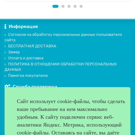
Информация
Согласие на обработку персональных данных пользователя
сайта
БЕСПЛАТНАЯ ДОСТАВКА
Замер
Оплата и доставка
ПОЛИТИКА В ОТНОШЕНИИ ОБРАБОТКИ ПЕРСОНАЛЬНЫХ
ДАННЫХ
Памятка покупателю
Служба поддержки
Контакты и схема проезда
Сайт использует cookie-файлы, чтобы сделать
Производители
ваше пребывание на нем максимально
Дополнительно
удобным. К cайту подключен сервис веб-
Наш адрес
аналитики Яндекс. Метрика, использующий
cookie-файлы. Оставаясь на сайте, вы даёте
Работаем с 9:00 до 20:00