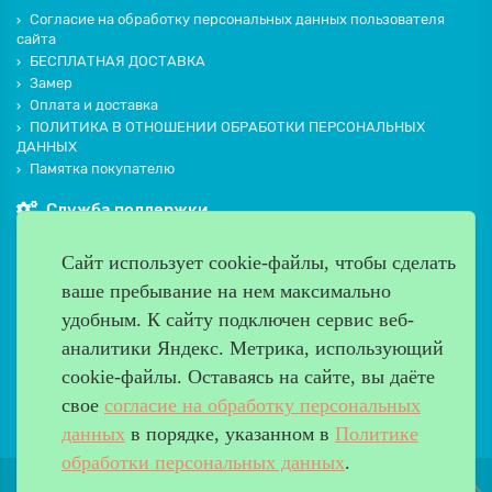
Согласие на обработку персональных данных пользователя
сайта
БЕСПЛАТНАЯ ДОСТАВКА
Замер
Оплата и доставка
ПОЛИТИКА В ОТНОШЕНИИ ОБРАБОТКИ ПЕРСОНАЛЬНЫХ
ДАННЫХ
Памятка покупателю
Служба поддержки
Контакты и схема проезда
Сайт использует cookie-файлы, чтобы сделать
Производители
ваше пребывание на нем максимально
Дополнительно
удобным. К cайту подключен сервис веб-
Наш адрес
аналитики Яндекс. Метрика, использующий
cookie-файлы. Оставаясь на сайте, вы даёте
Работаем с 9:00 до 20:00
свое
согласие на обработку персональных
8 (499) 685-33-26
info@verda-doors.ru
данных
в порядке, указанном в
Политике
обработки персональных данных
.