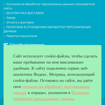
Согласие на обработку персональных данных пользователя
сайта
БЕСПЛАТНАЯ ДОСТАВКА
Замер
Оплата и доставка
ПОЛИТИКА В ОТНОШЕНИИ ОБРАБОТКИ ПЕРСОНАЛЬНЫХ
ДАННЫХ
Памятка покупателю
Служба поддержки
Контакты и схема проезда
Сайт использует cookie-файлы, чтобы сделать
Производители
ваше пребывание на нем максимально
Дополнительно
удобным. К cайту подключен сервис веб-
Наш адрес
аналитики Яндекс. Метрика, использующий
cookie-файлы. Оставаясь на сайте, вы даёте
Работаем с 9:00 до 20:00
свое
согласие на обработку персональных
8 (499) 685-33-26
info@verda-doors.ru
данных
в порядке, указанном в
Политике
обработки персональных данных
.