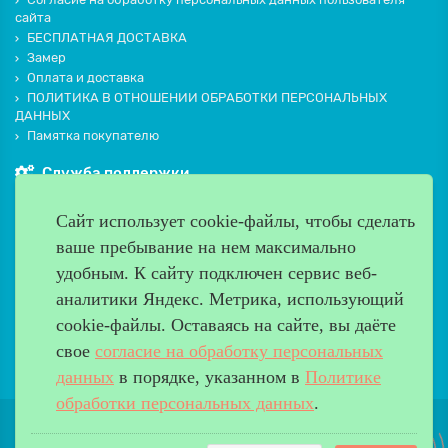
сайта
БЕСПЛАТНАЯ ДОСТАВКА
Замер
Оплата и доставка
ПОЛИТИКА В ОТНОШЕНИИ ОБРАБОТКИ ПЕРСОНАЛЬНЫХ
ДАННЫХ
Памятка покупателю
Служба поддержки
Контакты и схема проезда
Сайт использует cookie-файлы, чтобы сделать
Производители
ваше пребывание на нем максимально
Дополнительно
удобным. К cайту подключен сервис веб-
Наш адрес
аналитики Яндекс. Метрика, использующий
cookie-файлы. Оставаясь на сайте, вы даёте
Работаем с 9:00 до 20:00
свое
согласие на обработку персональных
8 (499) 685-33-26
info@verda-doors.ru
данных
в порядке, указанном в
Политике
обработки персональных данных
.