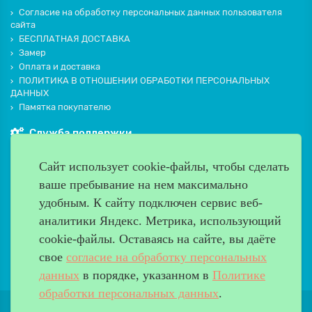
Согласие на обработку персональных данных пользователя
сайта
БЕСПЛАТНАЯ ДОСТАВКА
Замер
Оплата и доставка
ПОЛИТИКА В ОТНОШЕНИИ ОБРАБОТКИ ПЕРСОНАЛЬНЫХ
ДАННЫХ
Памятка покупателю
Служба поддержки
Контакты и схема проезда
Сайт использует cookie-файлы, чтобы сделать
Производители
ваше пребывание на нем максимально
Дополнительно
удобным. К cайту подключен сервис веб-
Наш адрес
аналитики Яндекс. Метрика, использующий
cookie-файлы. Оставаясь на сайте, вы даёте
Работаем с 9:00 до 20:00
свое
согласие на обработку персональных
8 (499) 685-33-26
info@verda-doors.ru
данных
в порядке, указанном в
Политике
обработки персональных данных
.