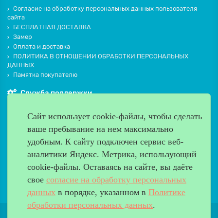
Согласие на обработку персональных данных пользователя
сайта
БЕСПЛАТНАЯ ДОСТАВКА
Замер
Оплата и доставка
ПОЛИТИКА В ОТНОШЕНИИ ОБРАБОТКИ ПЕРСОНАЛЬНЫХ
ДАННЫХ
Памятка покупателю
Служба поддержки
Контакты и схема проезда
Сайт использует cookie-файлы, чтобы сделать
Производители
ваше пребывание на нем максимально
Дополнительно
удобным. К cайту подключен сервис веб-
Наш адрес
аналитики Яндекс. Метрика, использующий
cookie-файлы. Оставаясь на сайте, вы даёте
Работаем с 9:00 до 20:00
свое
согласие на обработку персональных
8 (499) 685-33-26
info@verda-doors.ru
данных
в порядке, указанном в
Политике
обработки персональных данных
.