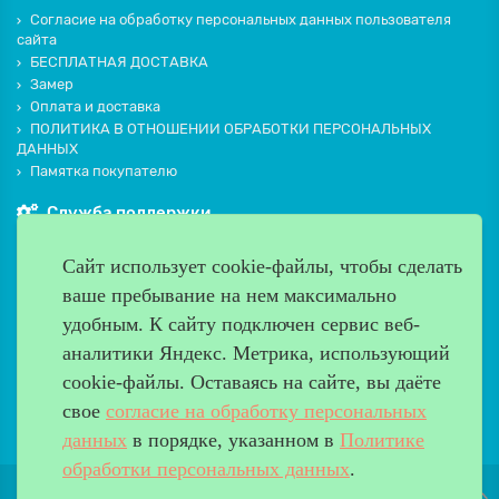
Согласие на обработку персональных данных пользователя
сайта
БЕСПЛАТНАЯ ДОСТАВКА
Замер
Оплата и доставка
ПОЛИТИКА В ОТНОШЕНИИ ОБРАБОТКИ ПЕРСОНАЛЬНЫХ
ДАННЫХ
Памятка покупателю
Служба поддержки
Контакты и схема проезда
Сайт использует cookie-файлы, чтобы сделать
Производители
ваше пребывание на нем максимально
Дополнительно
удобным. К cайту подключен сервис веб-
Наш адрес
аналитики Яндекс. Метрика, использующий
cookie-файлы. Оставаясь на сайте, вы даёте
Работаем с 9:00 до 20:00
свое
согласие на обработку персональных
8 (499) 685-33-26
info@verda-doors.ru
данных
в порядке, указанном в
Политике
обработки персональных данных
.