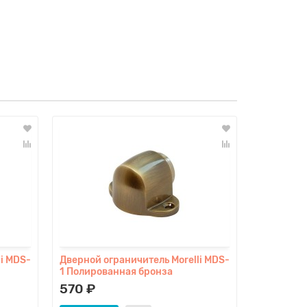
i MDS-
Дверной ограничитель Morelli MDS-
Дверной о
1 Полированная бронза
1 Полиро
570 ₽
570 ₽