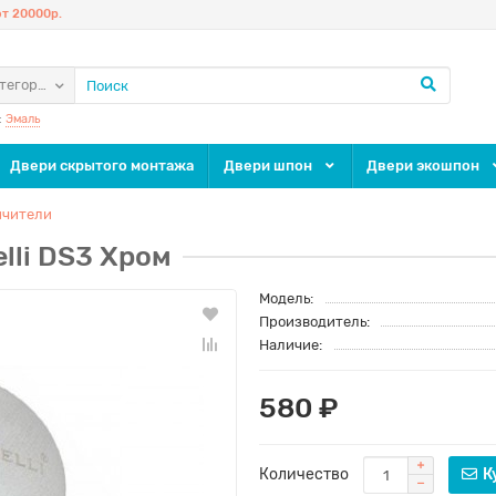
т 20000р.
атегории
:
Эмаль
Двери скрытого монтажа
Двери шпон
Двери экошпон
ичители
lli DS3 Хром
Модель:
Производитель:
Наличие:
580 ₽
Количество
К