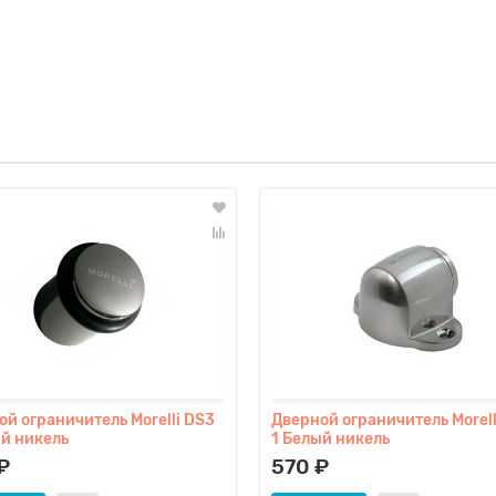
й ограничитель Morelli DS3
Дверной ограничитель Morell
й никель
1 Белый никель
₽
570 ₽