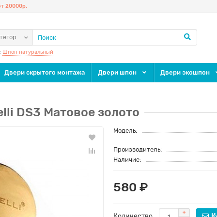
т 20000р.
атегории
:
Шпон натуральный
Двери скрытого монтажа
Двери шпон
Двери экошпон
lli DS3 Матовое золото
Модель:
Производитель:
Наличие:
580 ₽
Количество
К