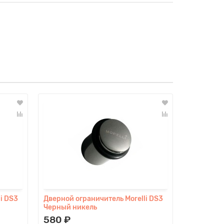
i DS3
Дверной ограничитель Morelli DS3
Дверной о
Черный никель
1 Белый н
580 ₽
570 ₽