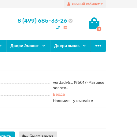
Личный кабинет
8 (499) 685-33-26
0
Двери Эмалит
Двери эмаль
verdadv5_195017-Матовое
золото-
Верда
Наличие - уточняйте.
упить
Быст.заказ