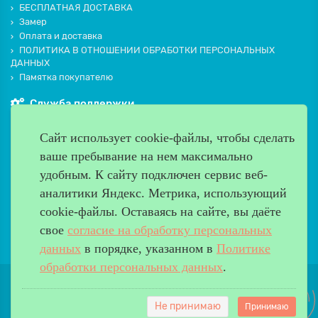
БЕСПЛАТНАЯ ДОСТАВКА
Замер
Оплата и доставка
ПОЛИТИКА В ОТНОШЕНИИ ОБРАБОТКИ ПЕРСОНАЛЬНЫХ
ДАННЫХ
Памятка покупателю
Служба поддержки
Контакты и схема проезда
Сайт использует cookie-файлы, чтобы сделать
Производители
ваше пребывание на нем максимально
Дополнительно
удобным. К cайту подключен сервис веб-
Наш адрес
аналитики Яндекс. Метрика, использующий
cookie-файлы. Оставаясь на сайте, вы даёте
Работаем с 9:00 до 20:00
свое
согласие на обработку персональных
8 (499) 685-33-26
info@verda-doors.ru
данных
в порядке, указанном в
Политике
обработки персональных данных
.
Не принимаю
Принимаю