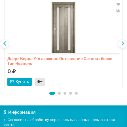
Дверь Верда Y-6 экошпон Остекление Сатинат белое
Тон Неаполь
0 ₽
Купить
Информация
Согласие на обработку персональных данных пользователя
сайта