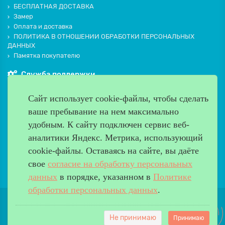
БЕСПЛАТНАЯ ДОСТАВКА
Замер
Оплата и доставка
ПОЛИТИКА В ОТНОШЕНИИ ОБРАБОТКИ ПЕРСОНАЛЬНЫХ
ДАННЫХ
Памятка покупателю
Служба поддержки
Контакты и схема проезда
Сайт использует cookie-файлы, чтобы сделать
Производители
ваше пребывание на нем максимально
Дополнительно
удобным. К cайту подключен сервис веб-
Наш адрес
аналитики Яндекс. Метрика, использующий
cookie-файлы. Оставаясь на сайте, вы даёте
Работаем с 9:00 до 20:00
свое
согласие на обработку персональных
8 (499) 685-33-26
info@verda-doors.ru
данных
в порядке, указанном в
Политике
обработки персональных данных
.
Не принимаю
Принимаю