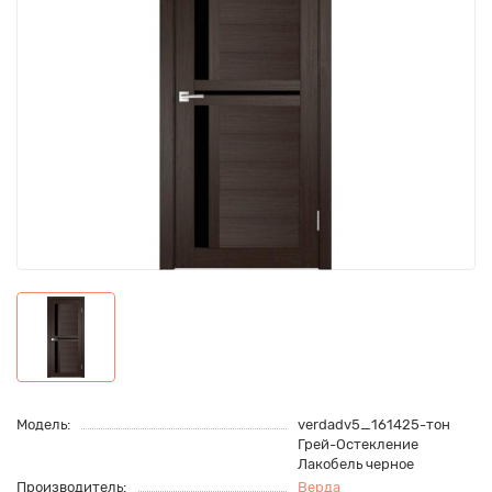
Модель:
verdadv5_161425-тон
Грей-Остекление
Лакобель черное
Производитель:
Верда