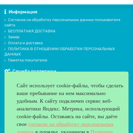
Информация
Согласие на обработку персональных данных пользователя
сайта
БЕСПЛАТНАЯ ДОСТАВКА
Замер
Оплата и доставка
ПОЛИТИКА В ОТНОШЕНИИ ОБРАБОТКИ ПЕРСОНАЛЬНЫХ
ДАННЫХ
Памятка покупателю
Служба поддержки
Контакты и схема проезда
Сайт использует cookie-файлы, чтобы сделать
Производители
ваше пребывание на нем максимально
Дополнительно
удобным. К cайту подключен сервис веб-
Наш адрес
аналитики Яндекс. Метрика, использующий
cookie-файлы. Оставаясь на сайте, вы даёте
Работаем с 9:00 до 20:00
свое
согласие на обработку персональных
8 (499) 685-33-26
info@verda-doors.ru
данных
в порядке, указанном в
Политике