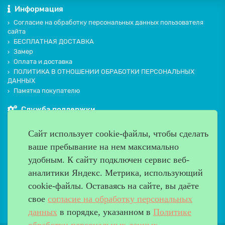
Информация
Согласие на обработку персональных данных пользователя
сайта
БЕСПЛАТНАЯ ДОСТАВКА
Замер
Оплата и доставка
ПОЛИТИКА В ОТНОШЕНИИ ОБРАБОТКИ ПЕРСОНАЛЬНЫХ
ДАННЫХ
Памятка покупателю
Служба поддержки
Контакты и схема проезда
Сайт использует cookie-файлы, чтобы сделать
Производители
ваше пребывание на нем максимально
Дополнительно
удобным. К cайту подключен сервис веб-
Наш адрес
аналитики Яндекс. Метрика, использующий
cookie-файлы. Оставаясь на сайте, вы даёте
Работаем с 9:00 до 20:00
свое
согласие на обработку персональных
8 (499) 685-33-26
info@verda-doors.ru
данных
в порядке, указанном в
Политике
обработки персональных данных
.