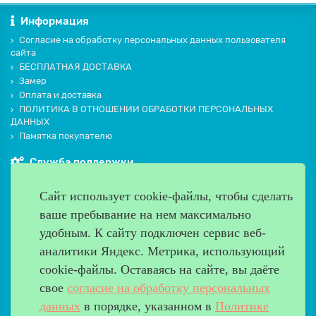
Информация
Согласие на обработку персональных данных пользователя
сайта
БЕСПЛАТНАЯ ДОСТАВКА
Замер
Оплата и доставка
ПОЛИТИКА В ОТНОШЕНИИ ОБРАБОТКИ ПЕРСОНАЛЬНЫХ
ДАННЫХ
Памятка покупателю
Служба поддержки
Контакты и схема проезда
Сайт использует cookie-файлы, чтобы сделать
Производители
ваше пребывание на нем максимально
Дополнительно
удобным. К cайту подключен сервис веб-
Наш адрес
аналитики Яндекс. Метрика, использующий
cookie-файлы. Оставаясь на сайте, вы даёте
Работаем с 9:00 до 20:00
свое
согласие на обработку персональных
8 (499) 685-33-26
info@verda-doors.ru
данных
в порядке, указанном в
Политике