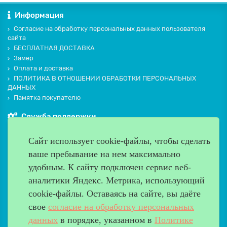
Информация
Согласие на обработку персональных данных пользователя
сайта
БЕСПЛАТНАЯ ДОСТАВКА
Замер
Оплата и доставка
ПОЛИТИКА В ОТНОШЕНИИ ОБРАБОТКИ ПЕРСОНАЛЬНЫХ
ДАННЫХ
Памятка покупателю
Служба поддержки
Контакты и схема проезда
Сайт использует cookie-файлы, чтобы сделать
Производители
ваше пребывание на нем максимально
Дополнительно
удобным. К cайту подключен сервис веб-
Наш адрес
аналитики Яндекс. Метрика, использующий
cookie-файлы. Оставаясь на сайте, вы даёте
Работаем с 9:00 до 20:00
свое
согласие на обработку персональных
8 (499) 685-33-26
info@verda-doors.ru
данных
в порядке, указанном в
Политике