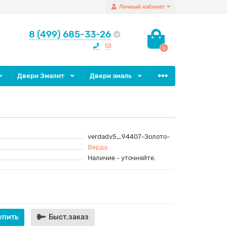
Личный кабинет
8 (499) 685-33-26
0
Двери Эмалит
Двери эмаль
verdadv5_94407-Золото-
Верда
Наличие - уточняйте.
упить
Быст.заказ