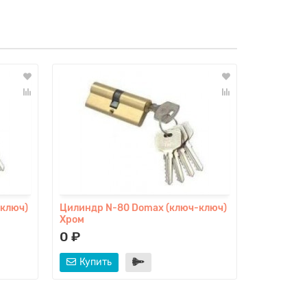
-ключ)
Цилиндр N-80 Domax (ключ-ключ)
Петля ун
Хром
Бронза
0 ₽
430 ₽
Купить
Купит