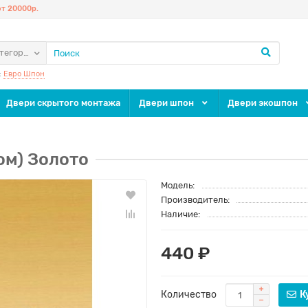
т 20000р.
атегории
:
Евро Шпон
Двери скрытого монтажа
Двери шпон
Двери экошпон
ом) Золото
Модель:
Производитель:
Наличие:
440 ₽
Количество
К