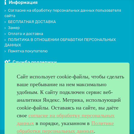
Информация
Согласие на обработку персональных данных пользователя
сайта
БЕСПЛАТНАЯ ДОСТАВКА
Замер
Оплата и доставка
ПОЛИТИКА В ОТНОШЕНИИ ОБРАБОТКИ ПЕРСОНАЛЬНЫХ
ДАННЫХ
Памятка покупателю
Служба поддержки
Контакты и схема проезда
Сайт использует cookie-файлы, чтобы сделать
Производители
ваше пребывание на нем максимально
Дополнительно
удобным. К cайту подключен сервис веб-
Наш адрес
аналитики Яндекс. Метрика, использующий
cookie-файлы. Оставаясь на сайте, вы даёте
Работаем с 9:00 до 20:00
свое
согласие на обработку персональных
8 (499) 685-33-26
info@verda-doors.ru
данных
в порядке, указанном в
Политике
обработки персональных данных
.