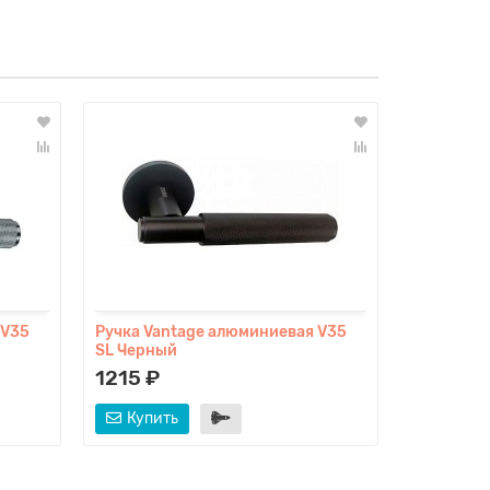
 V35
Ручка Vantage алюминиевая V35
Ручка Va
SL Черный
SL Матов
1215 ₽
1160 ₽
Купить
Купит