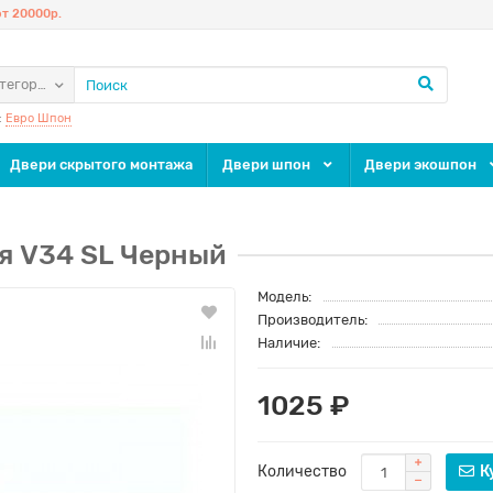
т 20000р.
атегории
:
Евро Шпон
Двери скрытого монтажа
Двери шпон
Двери экошпон
я V34 SL Черный
Модель:
Производитель:
Наличие:
1025 ₽
Количество
К