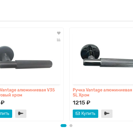
 Vantage алюминиевая V35
Ручка Vantage алюминиевая
товый хром
SL Хром
 ₽
1215 ₽
пить
Купить