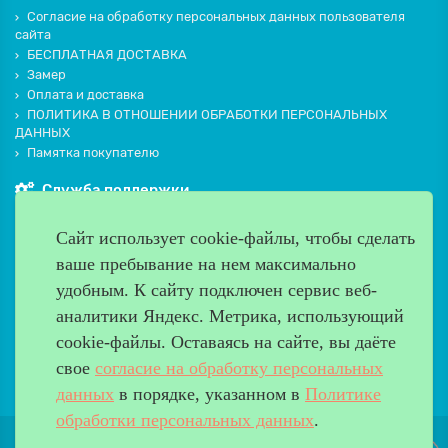
Согласие на обработку персональных данных пользователя
сайта
БЕСПЛАТНАЯ ДОСТАВКА
Замер
Оплата и доставка
ПОЛИТИКА В ОТНОШЕНИИ ОБРАБОТКИ ПЕРСОНАЛЬНЫХ
ДАННЫХ
Памятка покупателю
Служба поддержки
Контакты и схема проезда
Сайт использует cookie-файлы, чтобы сделать
Производители
ваше пребывание на нем максимально
Дополнительно
удобным. К cайту подключен сервис веб-
Наш адрес
аналитики Яндекс. Метрика, использующий
cookie-файлы. Оставаясь на сайте, вы даёте
Работаем с 9:00 до 20:00
свое
согласие на обработку персональных
8 (499) 685-33-26
info@verda-doors.ru
данных
в порядке, указанном в
Политике
обработки персональных данных
.