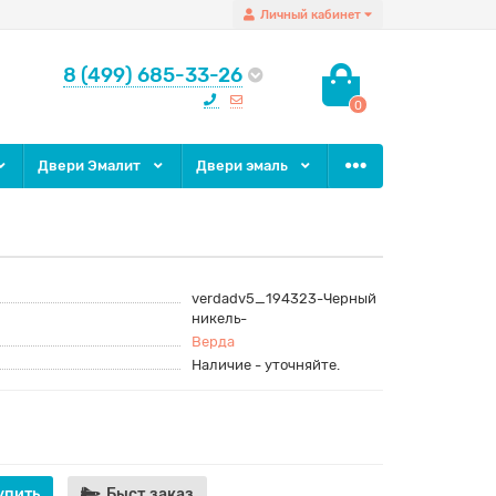
Личный кабинет
8 (499) 685-33-26
0
Двери Эмалит
Двери эмаль
verdadv5_194323-Черный
никель-
Верда
Наличие - уточняйте.
упить
Быст.заказ