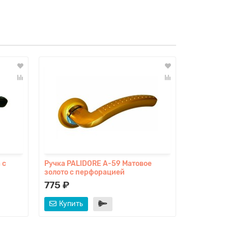
 с
Ручка PALIDORE A-59 Матовое
Ручка PAL
золото с перфорацией
никель
775 ₽
775 ₽
Купить
Купит