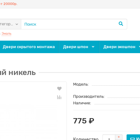
т 20000р.
атегории
:
Эмаль
Двери скрытого монтажа
Двери шпон
Двери экошпон
ый никель
Модель:
Производитель:
Наличие:
775 ₽
Количество
К