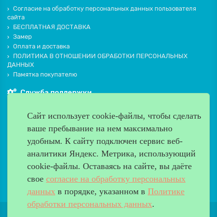
Согласие на обработку персональных данных пользователя
сайта
БЕСПЛАТНАЯ ДОСТАВКА
Замер
Оплата и доставка
ПОЛИТИКА В ОТНОШЕНИИ ОБРАБОТКИ ПЕРСОНАЛЬНЫХ
ДАННЫХ
Памятка покупателю
Служба поддержки
Контакты и схема проезда
Сайт использует cookie-файлы, чтобы сделать
Производители
ваше пребывание на нем максимально
Дополнительно
удобным. К cайту подключен сервис веб-
Наш адрес
аналитики Яндекс. Метрика, использующий
cookie-файлы. Оставаясь на сайте, вы даёте
Работаем с 9:00 до 20:00
свое
согласие на обработку персональных
8 (499) 685-33-26
info@verda-doors.ru
данных
в порядке, указанном в
Политике
обработки персональных данных
.