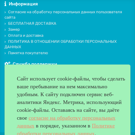
Информация
Согласие на обработку персональных данных пользователя
сайта
БЕСПЛАТНАЯ ДОСТАВКА
Замер
Оплата и доставка
ПОЛИТИКА В ОТНОШЕНИИ ОБРАБОТКИ ПЕРСОНАЛЬНЫХ
ДАННЫХ
Памятка покупателю
Служба поддержки
Контакты и схема проезда
Сайт использует cookie-файлы, чтобы сделать
Производители
ваше пребывание на нем максимально
Дополнительно
удобным. К cайту подключен сервис веб-
Наш адрес
аналитики Яндекс. Метрика, использующий
cookie-файлы. Оставаясь на сайте, вы даёте
Работаем с 9:00 до 20:00
свое
согласие на обработку персональных
8 (499) 685-33-26
info@verda-doors.ru
данных
в порядке, указанном в
Политике
обработки персональных данных
.