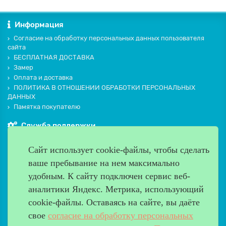
Информация
Согласие на обработку персональных данных пользователя
сайта
БЕСПЛАТНАЯ ДОСТАВКА
Замер
Оплата и доставка
ПОЛИТИКА В ОТНОШЕНИИ ОБРАБОТКИ ПЕРСОНАЛЬНЫХ
ДАННЫХ
Памятка покупателю
Служба поддержки
Контакты и схема проезда
Сайт использует cookie-файлы, чтобы сделать
Производители
ваше пребывание на нем максимально
Дополнительно
удобным. К cайту подключен сервис веб-
Наш адрес
аналитики Яндекс. Метрика, использующий
cookie-файлы. Оставаясь на сайте, вы даёте
Работаем с 9:00 до 20:00
свое
согласие на обработку персональных
8 (499) 685-33-26
info@verda-doors.ru