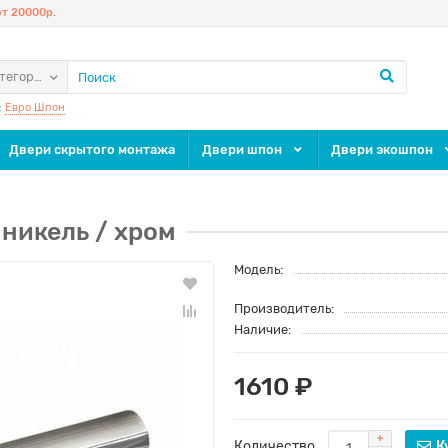
т 20000р.
атегории
:
Евро Шпон
Двери скрытого монтажа
Двери шпон
Двери экошпон
никель / хром
Модель:
Производитель:
Наличие:
1610 ₽
Количество
К