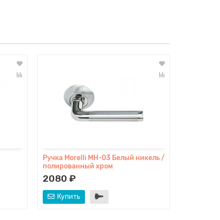
Ручка Morelli MH-03 Белый никель /
Ручка Ruc
полированный хром
никель / 
2080 ₽
1180 ₽
Купить
Купит