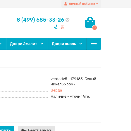
Личный кабинет
8 (499) 685-33-26
0
Двери Эмалит
Двери эмаль
verdadv5_179183-Белый
никель хром-
Верда
Наличие - уточняйте.
упить
Быст.заказ