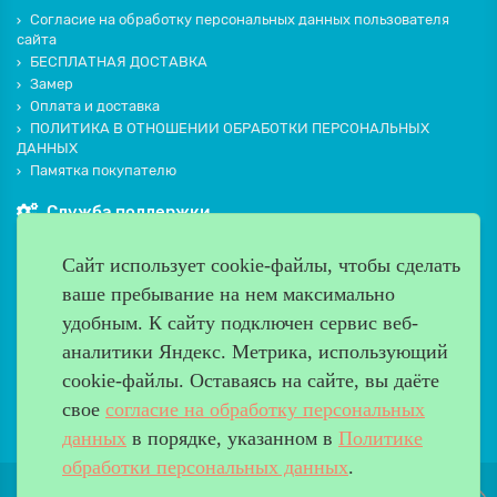
Согласие на обработку персональных данных пользователя
сайта
БЕСПЛАТНАЯ ДОСТАВКА
Замер
Оплата и доставка
ПОЛИТИКА В ОТНОШЕНИИ ОБРАБОТКИ ПЕРСОНАЛЬНЫХ
ДАННЫХ
Памятка покупателю
Служба поддержки
Контакты и схема проезда
Сайт использует cookie-файлы, чтобы сделать
Производители
ваше пребывание на нем максимально
Дополнительно
удобным. К cайту подключен сервис веб-
Наш адрес
аналитики Яндекс. Метрика, использующий
cookie-файлы. Оставаясь на сайте, вы даёте
Работаем с 9:00 до 20:00
свое
согласие на обработку персональных
8 (499) 685-33-26
info@verda-doors.ru
данных
в порядке, указанном в
Политике
обработки персональных данных
.