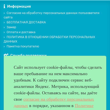
Информация
Согласие на обработку персональных данных пользователя
сайта
БЕСПЛАТНАЯ ДОСТАВКА
Замер
Оплата и доставка
ПОЛИТИКА В ОТНОШЕНИИ ОБРАБОТКИ ПЕРСОНАЛЬНЫХ
ДАННЫХ
Памятка покупателю
Служба поддержки
Контакты и схема проезда
Сайт использует cookie-файлы, чтобы сделать
Производители
ваше пребывание на нем максимально
Дополнительно
удобным. К cайту подключен сервис веб-
Наш адрес
аналитики Яндекс. Метрика, использующий
cookie-файлы. Оставаясь на сайте, вы даёте
Работаем с 9:00 до 20:00
свое
согласие на обработку персональных
8 (499) 685-33-26
info@verda-doors.ru
данных
в порядке, указанном в
Политике