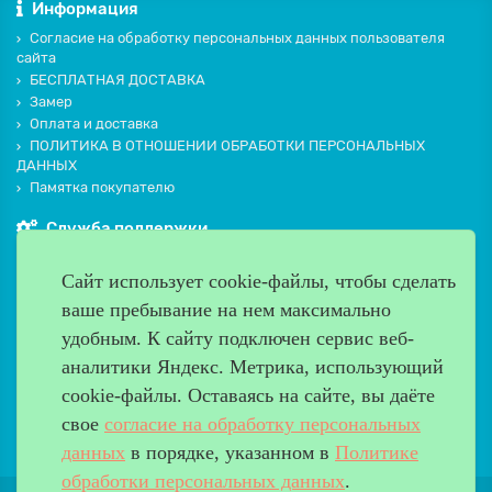
Информация
Согласие на обработку персональных данных пользователя
сайта
БЕСПЛАТНАЯ ДОСТАВКА
Замер
Оплата и доставка
ПОЛИТИКА В ОТНОШЕНИИ ОБРАБОТКИ ПЕРСОНАЛЬНЫХ
ДАННЫХ
Памятка покупателю
Служба поддержки
Контакты и схема проезда
Сайт использует cookie-файлы, чтобы сделать
Производители
ваше пребывание на нем максимально
Дополнительно
удобным. К cайту подключен сервис веб-
Наш адрес
аналитики Яндекс. Метрика, использующий
cookie-файлы. Оставаясь на сайте, вы даёте
Работаем с 9:00 до 20:00
свое
согласие на обработку персональных
8 (499) 685-33-26
info@verda-doors.ru
данных
в порядке, указанном в
Политике
обработки персональных данных
.