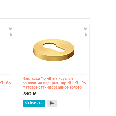
Накладка Morelli на круглом
Накладка 
-KH-S6
основании под цилиндр MH-KH-R6
основани
Матовое сатинированное золото
Матовый 
780 ₽
750 ₽
Купить
Купит