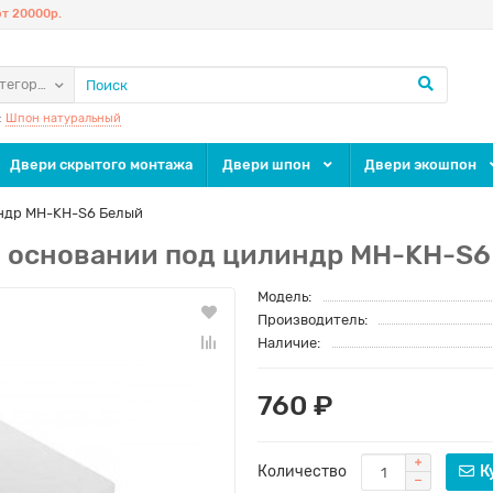
т 20000р.
атегории
:
Шпон натуральный
Двери скрытого монтажа
Двери шпон
Двери экошпон
индр MH-KH-S6 Белый
ом основании под цилиндр MH-KH-S
Модель:
Производитель:
Наличие:
760 ₽
Количество
К