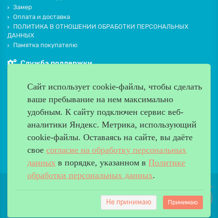
Замер
Оплата и доставка
ПОЛИТИКА В ОТНОШЕНИИ ОБРАБОТКИ ПЕРСОНАЛЬНЫХ
ДАННЫХ
Памятка покупателю
Служба поддержки
Контакты и схема проезда
Сайт использует cookie-файлы, чтобы сделать
Производители
ваше пребывание на нем максимально
Дополнительно
удобным. К cайту подключен сервис веб-
Наш адрес
аналитики Яндекс. Метрика, использующий
cookie-файлы. Оставаясь на сайте, вы даёте
Работаем с 9:00 до 20:00
свое
согласие на обработку персональных
8 (499) 685-33-26
info@verda-doors.ru
данных
в порядке, указанном в
Политике
обработки персональных данных
.
Не принимаю
Принимаю