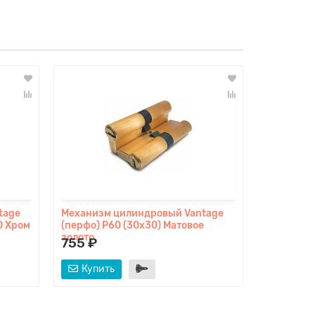
tage
Механизм цилиндровый Vantage
Механизм
0 Хром
(перфо) P60 (30х30) Матовое
(перфо) P
золото
никель
755 ₽
755 ₽
Купить
Купит