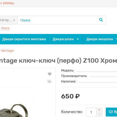
т 20000р.
атегории
:
Эмаль
Двери скрытого монтажа
Двери шпон
Двери экошпон
 Vantage
tage ключ-ключ (перфо) Z100 Хро
Модель:
Производитель:
Наличие:
650 ₽
Количество
К