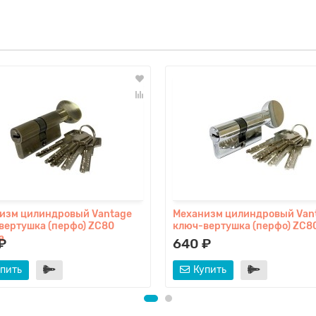
изм цилиндровый Vаntage
Механизм цилиндровый Vаn
вертушка (перфо) ZC80
ключ-вертушка (перфо) ZC8
а
₽
640 ₽
пить
Купить