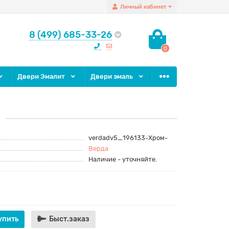
Личный кабинет
8 (499) 685-33-26
0
Двери Эмалит
Двери эмаль
м
verdadv5_196133-Хром-
Верда
Наличие - уточняйте.
упить
Быст.заказ