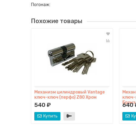
Погонаж:
Похожие товары
Механизм цилиндровый Vаntage
Механ
ключ-ключ (перфо) Z80 Хром
ключ-
Бронз
540 ₽
640 
Купить
Ку