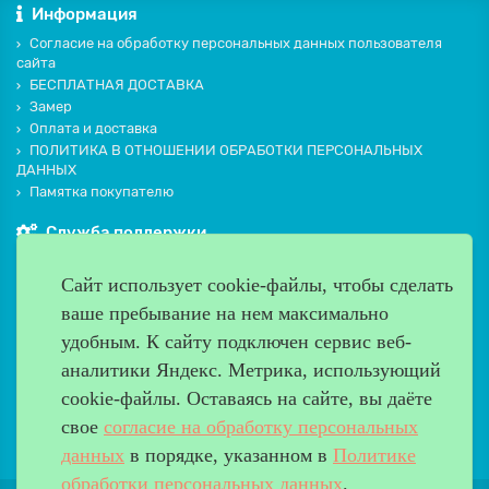
Информация
Согласие на обработку персональных данных пользователя
сайта
БЕСПЛАТНАЯ ДОСТАВКА
Замер
Оплата и доставка
ПОЛИТИКА В ОТНОШЕНИИ ОБРАБОТКИ ПЕРСОНАЛЬНЫХ
ДАННЫХ
Памятка покупателю
Служба поддержки
Контакты и схема проезда
Сайт использует cookie-файлы, чтобы сделать
Производители
ваше пребывание на нем максимально
Дополнительно
удобным. К cайту подключен сервис веб-
Наш адрес
аналитики Яндекс. Метрика, использующий
cookie-файлы. Оставаясь на сайте, вы даёте
Работаем с 9:00 до 20:00
свое
согласие на обработку персональных
8 (499) 685-33-26
info@verda-doors.ru
данных
в порядке, указанном в
Политике
обработки персональных данных
.