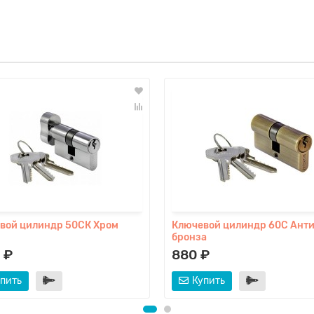
вой цилиндр 50СК Хром
Ключевой цилиндр 60С Ант
бронза
 ₽
880 ₽
пить
Купить