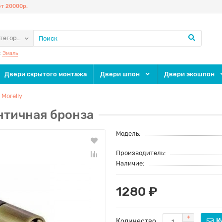
т 20000р.
атегории
:
Эмаль
Двери скрытого монтажа
Двери шпон
Двери экошпон
Morelly
нтичная бронза
Модель:
Производитель:
Наличие:
1280 ₽
Количество
К