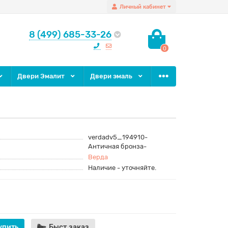
Личный кабинет
8 (499) 685-33-26
0
Двери Эмалит
Двери эмаль
verdadv5_194910-
Античная бронза-
Верда
Наличие - уточняйте.
упить
Быст.заказ