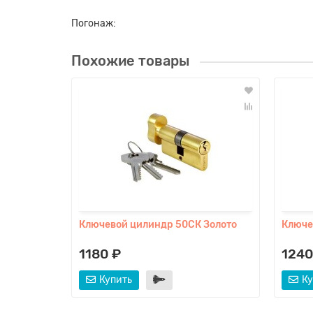
Погонаж:
Похожие товары
Ключевой цилиндр 50СК Золото
Ключе
1180 ₽
1240
Купить
Ку