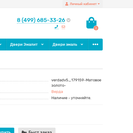
Личный кабинет
8 (499) 685-33-26
0
Двери Эмалит
Двери эмаль
verdadv5_179159-Матовое
золото-
Верда
Наличие - уточняйте.
упить
Быст.заказ