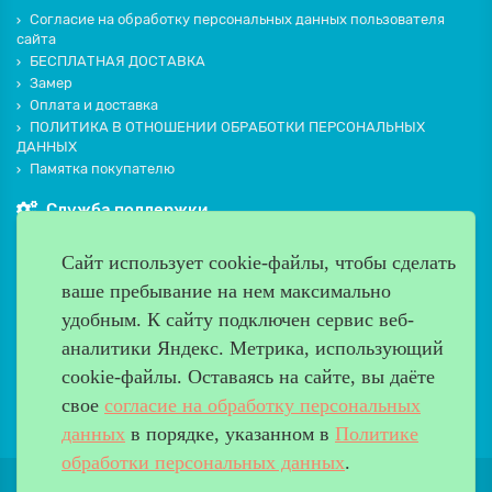
Согласие на обработку персональных данных пользователя
сайта
БЕСПЛАТНАЯ ДОСТАВКА
Замер
Оплата и доставка
ПОЛИТИКА В ОТНОШЕНИИ ОБРАБОТКИ ПЕРСОНАЛЬНЫХ
ДАННЫХ
Памятка покупателю
Служба поддержки
Контакты и схема проезда
Сайт использует cookie-файлы, чтобы сделать
Производители
ваше пребывание на нем максимально
Дополнительно
удобным. К cайту подключен сервис веб-
Наш адрес
аналитики Яндекс. Метрика, использующий
cookie-файлы. Оставаясь на сайте, вы даёте
Работаем с 9:00 до 20:00
свое
согласие на обработку персональных
8 (499) 685-33-26
info@verda-doors.ru
данных
в порядке, указанном в
Политике
обработки персональных данных
.