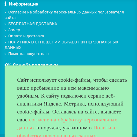
Информация
Согласие на обработку персональных данных пользователя
сайта
БЕСПЛАТНАЯ ДОСТАВКА
Замер
Оплата и доставка
ПОЛИТИКА В ОТНОШЕНИИ ОБРАБОТКИ ПЕРСОНАЛЬНЫХ
ДАННЫХ
Памятка покупателю
Служба поддержки
Контакты и схема проезда
Сайт использует cookie-файлы, чтобы сделать
Производители
ваше пребывание на нем максимально
Дополнительно
удобным. К cайту подключен сервис веб-
Наш адрес
аналитики Яндекс. Метрика, использующий
cookie-файлы. Оставаясь на сайте, вы даёте
Работаем с 9:00 до 20:00
свое
согласие на обработку персональных
8 (499) 685-33-26
info@verda-doors.ru
данных
в порядке, указанном в
Политике
обработки персональных данных
.