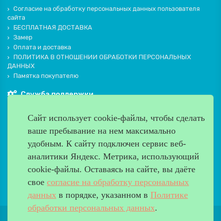
Согласие на обработку персональных данных пользователя
сайта
БЕСПЛАТНАЯ ДОСТАВКА
Замер
Оплата и доставка
ПОЛИТИКА В ОТНОШЕНИИ ОБРАБОТКИ ПЕРСОНАЛЬНЫХ
ДАННЫХ
Памятка покупателю
Служба поддержки
Контакты и схема проезда
Сайт использует cookie-файлы, чтобы сделать
Производители
ваше пребывание на нем максимально
Дополнительно
удобным. К cайту подключен сервис веб-
Наш адрес
аналитики Яндекс. Метрика, использующий
cookie-файлы. Оставаясь на сайте, вы даёте
Работаем с 9:00 до 20:00
свое
согласие на обработку персональных
8 (499) 685-33-26
info@verda-doors.ru
данных
в порядке, указанном в
Политике
обработки персональных данных
.